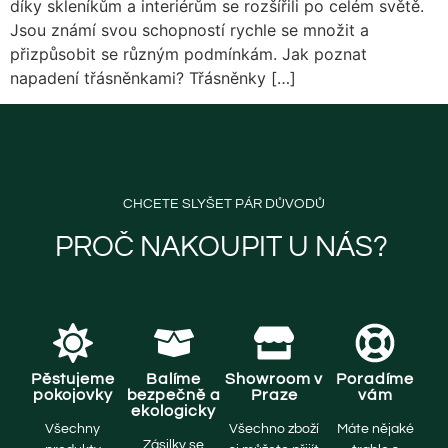
díky skleníkům a interiérům se rozšířili po celém světě.
Jsou známí svou schopností rychle se množit a
přizpůsobit se různým podmínkám. Jak poznat
napadení třásněnkami? Třásněnky […]
CHCETE SLYŠET PÁR DŮVODŮ
PROČ NAKOUPIT U NÁS? ​
Pěstujeme
Balíme
Showroom v
Poradíme
pokojovky
bezpečně a
Praze
vám
ekologicky
Všechny
Všechno zboží
Máte nějaké
Zásilky se