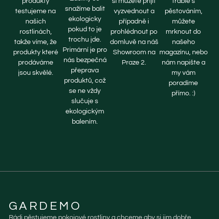
produkty
si můžete přijít
trable s
snažíme balit
testujeme na
vyzvednout a
pěstováním,
ekologicky
našich
případně i
můžete
pokud to je
rostlinách,
prohlédnout po
mrknout do
trochu jde.
takže víme, že
domluvě na náš
našeho
Primární je pro
produkty které
Showroom na
magazínu, nebo
nás bezpečná
prodáváme
Praze 2.
nám napište a
přeprava
jsou skvělé.
my vám
produktů, což
poradíme
se ne vždy
přímo. :)
slučuje s
ekologickým
balením.
GARDEMO
Rádi pěstujeme pokojové rostliny a chceme aby si jim dobře