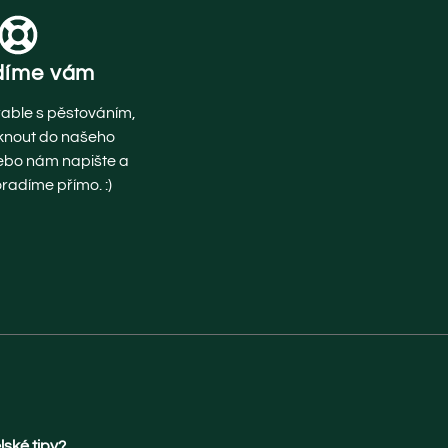
díme vám
rable s pěstováním,
knout do našeho
ebo nám napište a
adíme přímo. :)
lské tipy?