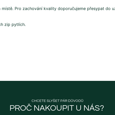
místě. Pro zachování kvality doporučujeme přesypat do uz
h zip pytlích.
CHCETE SLYŠET PÁR DŮVODŮ
PROČ NAKOUPIT U NÁS? ​