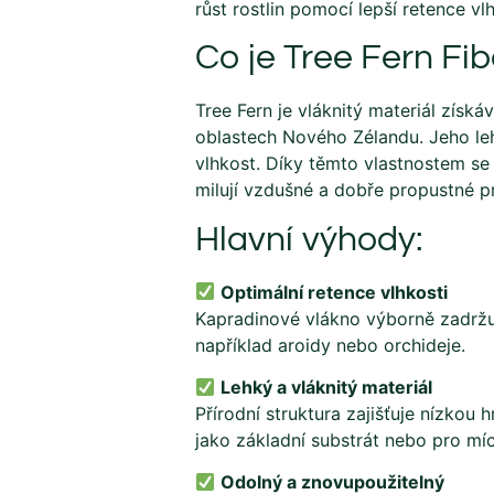
růst rostlin pomocí lepší retence vl
Co je Tree Fern Fib
Tree Fern je vláknitý materiál získ
oblastech Nového Zélandu. Jeho leh
vlhkost. Díky těmto vlastnostem se 
milují vzdušné a dobře propustné pr
Hlavní výhody:
Optimální retence vlhkosti
Kapradinové vlákno výborně zadržuje 
například aroidy nebo orchideje.
Lehký a vláknitý materiál
Přírodní struktura zajišťuje nízko
jako základní substrát nebo pro míc
Odolný a znovupoužitelný