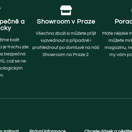
zpečně a
Showroom v Praze
Pora
icky
Všechno zboží si můžete přijít
Máte nějaké t
žíme balit
vyzvednout a případně i
můžete mr
 je trochu jde.
prohlédnout po domluvě na náš
magazínu, n
nás bezpečná
Showroom na Praze 2.
my vám por
ů, což se ne
ekologickým
m.
s zajímat
Právní informace
Chcete dárek a pěstite