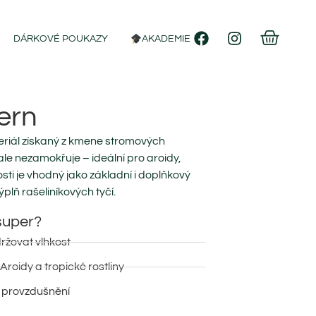
DÁRKOVÉ POUKAZY
AKADEMIE
ern
eriál získaný z kmene stromových
ale nezamokřuje – ideální pro aroidy,
vosti je vhodný jako základní i doplňkový
plň rašeliníkových tyčí.
super?
ržovat vlhkost
Aroidy a tropické rostliny
a provzdušnění