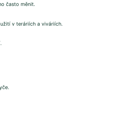
ho často měnit.
ití v teráriích a viváriích.
.
yče.