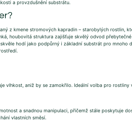
hkosti a provzdušnění substrátu.
er?
ávaný z kmene stromových kapradin – starobylých rostlin, 
ká, houbovitá struktura zajišťuje skvělý odvod přebytečn
skvěle hodí jako podpůrný i základní substrát pro mnoho dr
ostředí.
vlhkost, aniž by se zamokřilo. Ideální volba pro rostliny v
u hmotnost a snadnou manipulaci, přičemž stále poskytuje d
hání vlastních směsí.