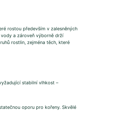
které rostou především v zalesněných
é vody a zároveň výborně drží
uhů rostlin, zejména těch, které
yžadující stabilní vlhkost –
ostatečnou oporu pro kořeny. Skvělé