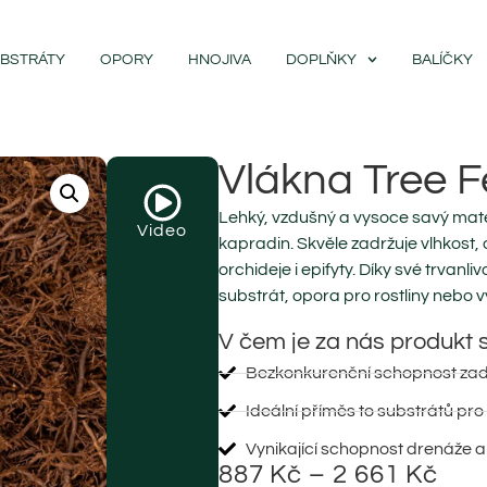
BSTRÁTY
OPORY
HNOJIVA
DOPLŇKY
BALÍČKY
Vlákna Tree F
Lehký, vzdušný a vysoce savý mat
Video
kapradin. Skvěle zadržuje vlhkost, 
orchideje i epifyty. Díky své trvanli
substrát, opora pro rostliny nebo vý
V čem je za nás produkt 
Bezkonkurenční schopnost zad
Ideální příměs to substrátů pro 
Vynikající schopnost drenáže 
887
Kč
–
2 661
Kč