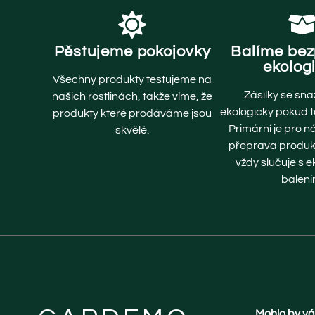
Pěstujeme pokojovky
Balíme be
ekolog
Všechny produkty testujeme na
Zásilky se sna
našich rostlinách, takže víme, že
ekologicky pokud to
produkty které prodáváme jsou
Primární je pro 
skvělé.
přeprava produkt
vždy slučuje s 
balení
Mohlo by vá