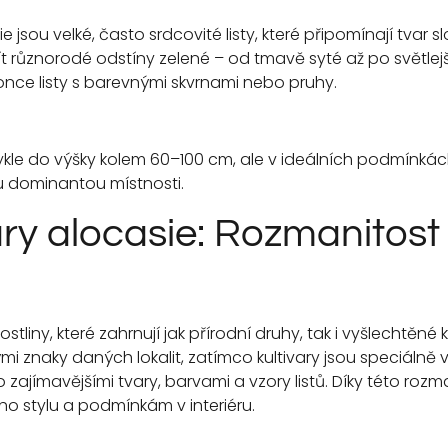
jsou velké, často srdcovité listy, které připomínají tvar sl
 různorodé odstíny zelené – od tmavě syté až po světlejš
konce listy s barevnými skvrnami nebo pruhy.
vykle do výšky kolem 60–100 cm, ale v ideálních podmínkác
 dominantou místnosti.
ary alocasie: Rozmanitost
ostliny, které zahrnují jak přírodní druhy, tak i vyšlechtěné 
kými znaky daných lokalit, zatímco kultivary jsou speciáln
zajímavějšími tvary, barvami a vzory listů. Díky této rozm
eho stylu a podmínkám v interiéru.