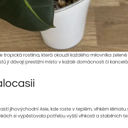
 je tropická rostlina, která okouzlí každého milovníka zeleně 
istů jí dávají prestižní místo v každé domácnosti či kancelář
alocasii
astí jihovýchodní Asie, kde roste v teplém, vlhkém klimatu 
ách si vypěstovala potřebu vyšší vlhkosti a stabilních te