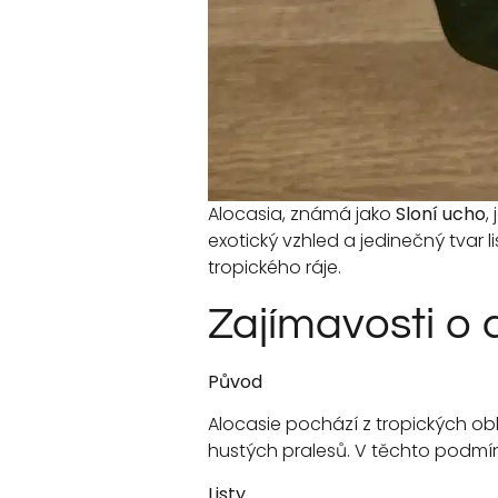
Alocasia, známá jako
Sloní ucho
,
exotický vzhled a jedinečný tvar l
tropického ráje.
Zajímavosti o 
Původ
Alocasie pochází z tropických obl
hustých pralesů. V těchto podmínk
Listy