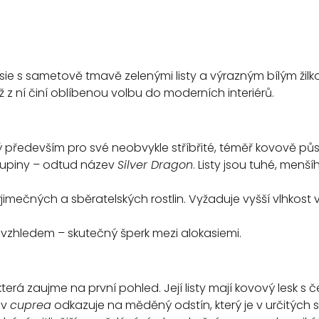
casie s sametově tmavě zelenými listy a výrazným bílým žilk
 z ní činí oblíbenou volbu do moderních interiérů.
 především pro své neobvykle stříbřité, téměř kovově půso
 šupiny – odtud název
Silver Dragon
. Listy jsou tuhé, menší
ýjimečných a sběratelských rostlin. Vyžaduje vyšší vlhkost
 vzhledem – skutečný šperk mezi alokasiemi.
 která zaujme na první pohled. Její listy mají kovový lesk
ev
cuprea
odkazuje na měděný odstín, který je v určitých