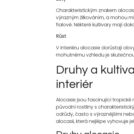
Charakteristickým znakem alocasie 
výrazným žilkováním, a mohou mít
fialové. Některé kultivary mají do
Růst
V interiéru alocasie dorůstají ob
mohutnému vzhledu je skutečnou
Druhy a kultiv
interiér
Alocasie jsou fascinující tropické r
původní rostliny s charakteristic
odrůdy, často s výraznějšími nebo 
alocasii, která nejlépe vyhovuje j