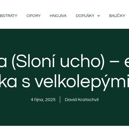
BSTRÁTY
OPORY
HNOJIVA
DOPLŇKY
BALÍČKY
a (Sloní ucho) – 
ka s velkolepými 
4 října, 2025
David Kratochvíl