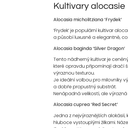
Kultivary alocasie
Alocasia micholitziana ‘Frydek’
‘Frydek’ je populární kultivar alo
a působí luxusně a elegantně, což
Alocasia baginda ‘Silver Dragon’
Tento nádherný kultivar je ceněný
které opravdu připomínají dračí
výraznou texturou.
Je ideální volbou pro milovníky v
a dobře propustný substrát.
Nenápadná velikostí, ale výrazná
Alocasia cuprea ‘Red Secret’
Jedna z nejvýraznějších alokásií,
hluboce vystouplými žilkami. Náz