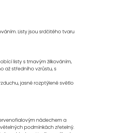
ováním. Listy jsou srdčitého tvaru
bící listy s tmavým žilkováním,
ho až středního vzrůstu, s
 vzduchu, jasné rozptýlené světlo
 s červenofialovým nádechem a
 světelných podmínkách zřetelný.