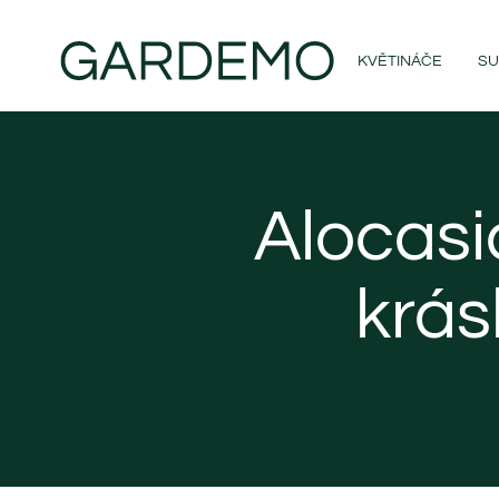
KVĚTINÁČE
SU
Alocasi
krás