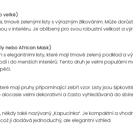
o velké)
 tmavě zelenými listy s výrazným žilkováním. Může dorůst a
u v interiéru. Je oblíbený pro svou robustní velikost a výr
lly nebo African Mask)
 elegantními listy, které mají tmavě zelený podklad a výra
dí i do menších interiérů. Tento druh je velmi populární m
péči.
teré mají pruhy připomínající zebří vzor. Listy jsou šipkovit
alocasie velmi dekorativní a často vyhledávaná do sbírek 
e, někdy také nazývaný „Kapucínka“. Je kompaktní a vhodn
 což jí dodává jednoduchý, ale elegantní vzhled.