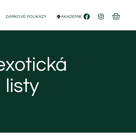
DÁRKOVÉ POUKAZY
AKADEMIE
exotická
listy