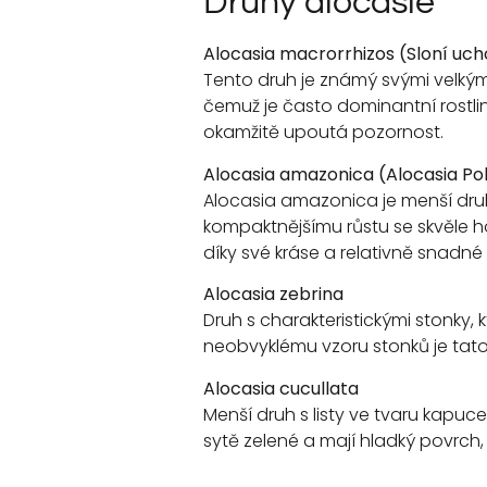
Druhy alocasie
Alocasia macrorrhizos (Sloní uch
Tento druh je známý svými velkými,
čemuž je často dominantní rostlino
okamžitě upoutá pozornost.
Alocasia amazonica (Alocasia Po
Alocasia amazonica je menší druh s
kompaktnějšímu růstu se skvěle ho
díky své kráse a relativně snadné 
Alocasia zebrina
Druh s charakteristickými stonky, k
neobvyklému vzoru stonků je tato 
Alocasia cucullata
Menší druh s listy ve tvaru kapuc
sytě zelené a mají hladký povrch,