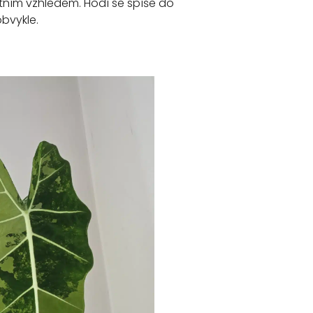
kátním vzhledem. Hodí se spíše do
obvykle.