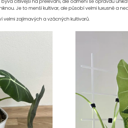
 a bývá citlivější na přelévání, ale odmění se opravdu uni
yniknou. Je to menší kultivar, ale působí velmi luxusně a ne
í velmi zajímavých a vzácných kultivarů.