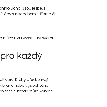
oního ucha. Jsou lesklé, s
í tóny s nádechem stříbrné či
h může být i vyšší. Díky svému
 pro každý
kultivary. Druhy představují
ě vybrané nebo vyšlechtěné
anitosti si každý může vybrat