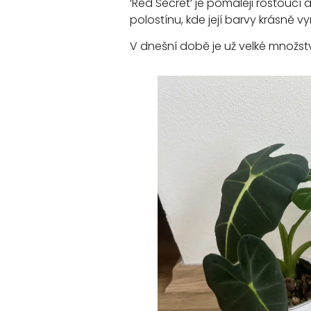
‘Red Secret’ je pomaleji rostoucí
polostínu, kde její barvy krásně v
V dnešní době je už velké množstv