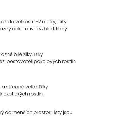
ž do velikosti 1–2 metry, díky
azný dekorativní vzhled, který
zné bílé žilky. Díky
ezi pěstovateli pokojových rostlin
é a středně velké. Díky
exotických rostlin.
ý do menších prostor. Listy jsou