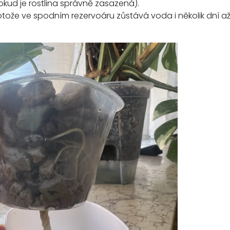
kud je rostlina správně zasazená).
rotože ve spodním rezervoáru zůstává voda i několik dní až 