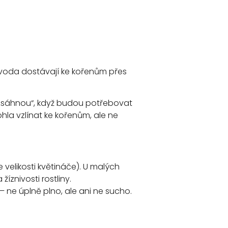
a voda dostávají ke kořenům přes
y „sáhnou“, když budou potřebovat
hla vzlínat ke kořenům, ale ne
 velikosti květináče). U malých
íznivosti rostliny.
– ne úplně plno, ale ani ne sucho.