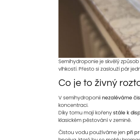
Semihydroponie je skvělý způsob p
vlhkostí. Přesto si zaslouží pár 
Co je to živný rozt
V semihydroponii
nezaléváme čis
koncentraci.
Díky tomu mají kořeny
stále k dis
klasickém pěstování v zemině.
Čistou vodu používáme jen
při p
hnojiva, které by se mohly hromadi