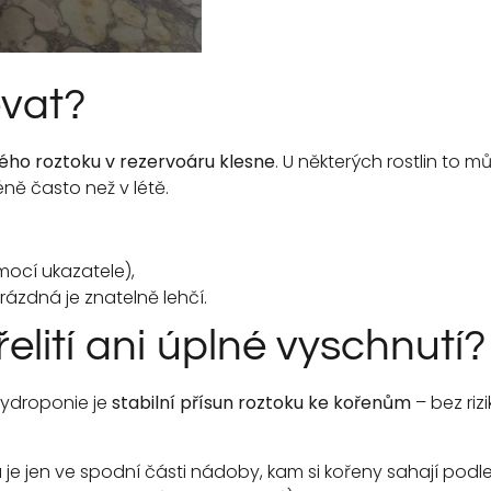
évat?
ného roztoku v rezervoáru klesne
. U některých rostlin to mů
éně často než v létě.
mocí ukazatele),
ázdná je znatelně lehčí.
elití ani úplné vyschnutí?
hydroponie je
stabilní přísun roztoku ke kořenům
– bez rizi
 je jen ve spodní části nádoby, kam si kořeny sahají podl