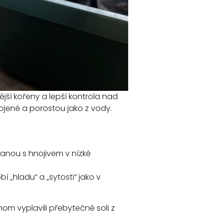
jší kořeny a lepší kontrola nad
kojené a porostou jako z vody.
anou s hnojivem v nízké
í „hladu“ a „sytosti“ jako v
m vyplavili přebytečné soli z