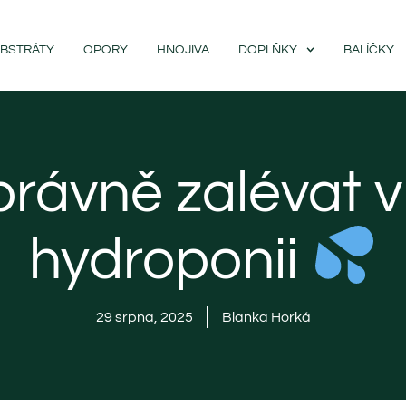
BSTRÁTY
OPORY
HNOJIVA
DOPLŇKY
BALÍČKY
právně zalévat v
hydroponii
29 srpna, 2025
Blanka Horká