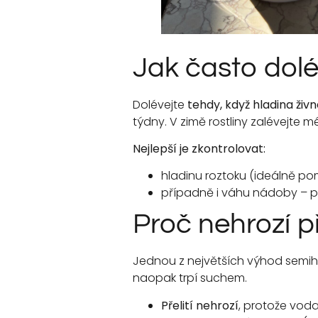
Jak často dol
Dolévejte
tehdy, když hladina živ
týdny. V zimě rostliny zalévejte m
Nejlepší je zkontrolovat:
hladinu roztoku (ideálně po
případně i váhu nádoby – pr
Proč nehrozí př
Jednou z největších výhod semi
naopak trpí suchem.
Přelití nehrozí
, protože voda