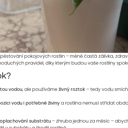
ěstování pokojových rostlin – méně častá zálivka, zdravě
jednoduchých pravidel, díky kterým budou vaše rostliny spo
ok?
tou vodou
, ale používáme
živný roztok
– tedy vodu smích
pozici vodu i potřebné živiny
a rostlina nemusí střídat obdob
roplachování
substrátu
– zhruba jednou za měsíc – abycho
t v substrátu a škodit rostlině.