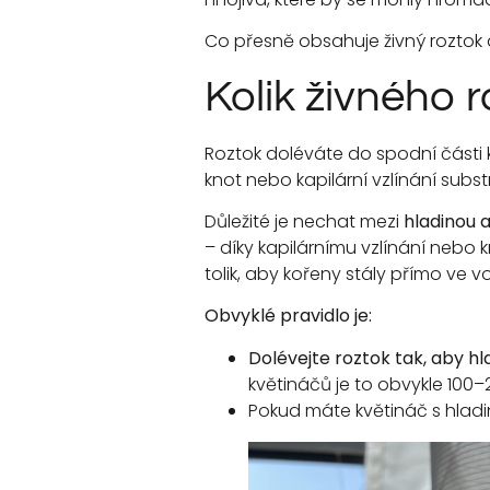
Co přesně obsahuje živný roztok 
Kolik živného 
Roztok doléváte do spodní části 
knot nebo kapilární vzlínání subst
Důležité je nechat mezi
hladinou 
– díky kapilárnímu vzlínání nebo 
tolik, aby kořeny stály přímo ve 
Obvyklé pravidlo je:
Dolévejte roztok tak, aby h
květináčů je to obvykle 100–2
Pokud máte květináč s hlad