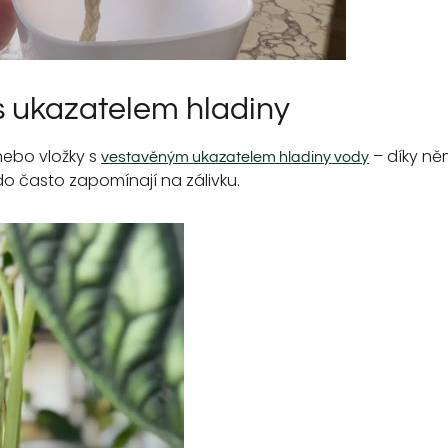
s ukazatelem hladiny
ebo vložky s
– díky něm
vestavěným ukazatelem hladiny vody
kdo často zapomínají na zálivku.