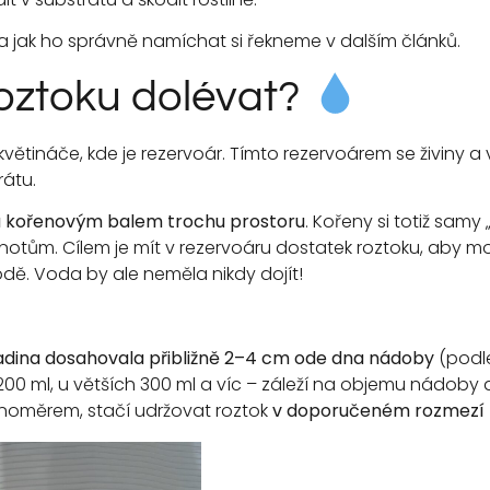
a jak ho správně namíchat si řekneme v dalším článků.
roztoku dolévat?
květináče, kde je rezervoár. Tímto rezervoárem se živiny 
rátu.
a kořenovým balem trochu prostoru
. Kořeny si totiž sam
knotům. Cílem je mít v rezervoáru dostatek roztoku, aby mo
vodě. Voda by ale neměla nikdy dojít!
ladina dosahovala přibližně 2–4 cm ode dna nádoby
(podle
00 ml, u větších 300 ml a víc – záleží na objemu nádoby a ž
inoměrem, stačí udržovat roztok
v doporučeném rozmezí