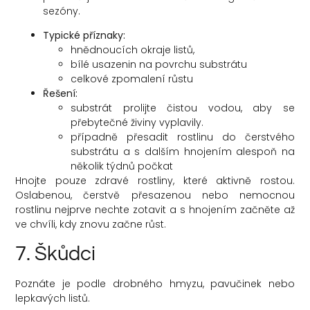
sezóny.
Typické příznaky:
hnědnoucích okraje listů,
bílé usazenin na povrchu substrátu
celkové zpomalení růstu
Řešení:
substrát prolijte čistou vodou, aby se
přebytečné živiny vyplavily.
případně přesadit rostlinu do čerstvého
substrátu a s dalším hnojením alespoň na
několik týdnů počkat
Hnojte pouze zdravé rostliny, které aktivně rostou.
Oslabenou, čerstvě přesazenou nebo nemocnou
rostlinu nejprve nechte zotavit a s hnojením začněte až
ve chvíli, kdy znovu začne růst.
7. Škůdci
Poznáte je podle drobného hmyzu, pavučinek nebo
lepkavých listů.