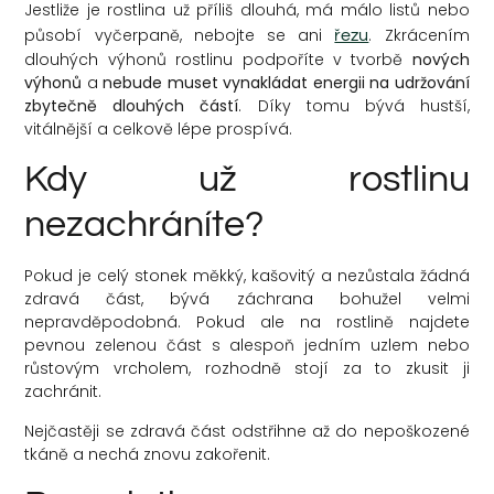
Jestliže je rostlina už příliš dlouhá, má málo listů nebo
působí vyčerpaně, nebojte se ani
. Zkrácením
řezu
dlouhých výhonů rostlinu podpoříte v tvorbě
nových
výhonů
a
nebude muset vynakládat energii na udržování
zbytečně dlouhých částí
. Díky tomu bývá hustší,
vitálnější a celkově lépe prospívá.
Kdy už rostlinu
nezachráníte?
Pokud je celý stonek měkký, kašovitý a nezůstala žádná
zdravá část, bývá záchrana bohužel velmi
nepravděpodobná. Pokud ale na rostlině najdete
pevnou zelenou část s alespoň jedním uzlem nebo
růstovým vrcholem, rozhodně stojí za to zkusit ji
zachránit.
Nejčastěji se zdravá část odstřihne až do nepoškozené
tkáně a nechá znovu zakořenit.