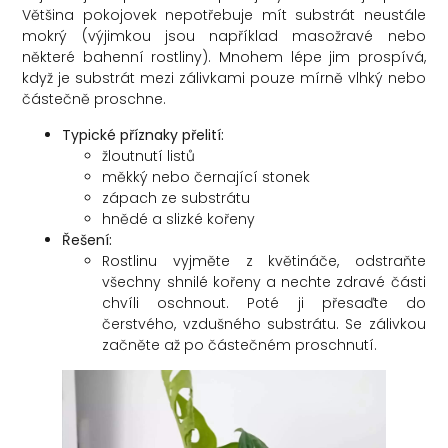
Většina pokojovek nepotřebuje mít substrát neustále
mokrý (výjimkou jsou například masožravé nebo
některé bahenní rostliny). Mnohem lépe jim prospívá,
když je substrát mezi zálivkami pouze mírně vlhký nebo
částečně proschne.
Typické příznaky přelití:
žloutnutí listů
měkký nebo černající stonek
zápach ze substrátu
hnědé a slizké kořeny
Řešení:
Rostlinu vyjměte z květináče, odstraňte
všechny shnilé kořeny a nechte zdravé části
chvíli oschnout. Poté ji přesaďte do
čerstvého, vzdušného substrátu. Se zálivkou
začněte až po částečném proschnutí.