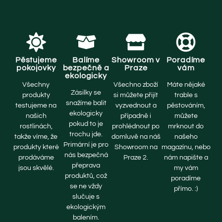
Pěstujeme
Balíme
Showroom v
Poradíme
pokojovky
bezpečně a
Praze
vám
ekologicky
Všechny
Všechno zboží
Máte nějaké
Zásilky se
produkty
si můžete přijít
trable s
snažíme balit
testujeme na
vyzvednout a
pěstováním,
ekologicky
našich
případně i
můžete
pokud to je
rostlinách,
prohlédnout po
mrknout do
trochu jde.
takže víme, že
domluvě na náš
našeho
Primární je pro
produkty které
Showroom na
magazínu, nebo
nás bezpečná
prodáváme
Praze 2.
nám napište a
přeprava
jsou skvělé.
my vám
produktů, což
poradíme
se ne vždy
přímo. :)
slučuje s
ekologickým
balením.