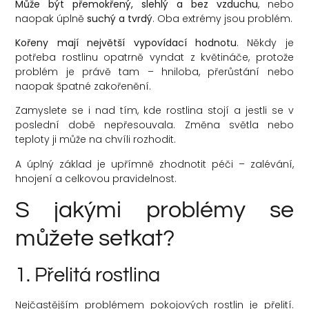
Může být přemokřený, slehlý a bez vzduchu
, nebo
naopak úplně
suchý a tvrdý
. Oba extrémy jsou problém.
Kořeny mají největší vypovídací hodnotu
. Někdy je
potřeba rostlinu opatrně vyndat z květináče, protože
problém je právě tam – hniloba, přerůstání nebo
naopak špatné zakořenění.
Zamyslete se i nad tím, kde rostlina stojí a jestli se v
poslední době nepřesouvala. Změna světla nebo
teploty ji může na chvíli rozhodit.
A úplný základ je upřímně zhodnotit péči – zalévání,
hnojení a celkovou pravidelnost.
S jakými problémy se
můžete setkat?
1. Přelitá rostlina
Nejčastějším problémem pokojových rostlin je přelití.