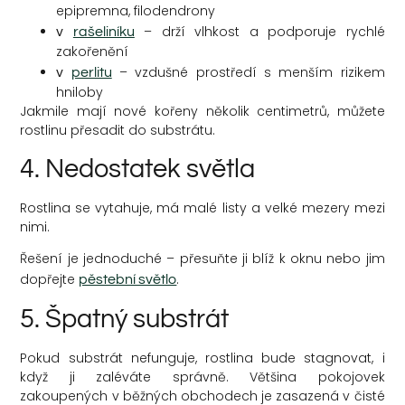
epipremna, filodendrony
v
– drží vlhkost a podporuje rychlé
rašeliníku
zakořenění
v
– vzdušné prostředí s menším rizikem
perlitu
hniloby
Jakmile mají nové kořeny několik centimetrů, můžete
rostlinu přesadit do substrátu.
4. Nedostatek světla
Rostlina se vytahuje, má malé listy a velké mezery mezi
nimi.
Řešení je jednoduché – přesuňte ji blíž k oknu nebo jim
dopřejte
.
pěstební světlo
5. Špatný substrát
Pokud substrát nefunguje, rostlina bude stagnovat, i
když ji zaléváte správně. Většina pokojovek
zakoupených v běžných obchodech je zasazená v čisté