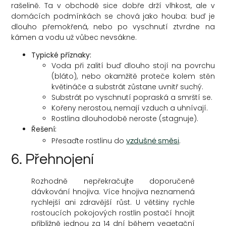
rašelině. Ta v obchodě sice dobře drží vlhkost, ale v
domácích podmínkách se chová jako houba: buď je
dlouho přemokřená, nebo po vyschnutí ztvrdne na
kámen a vodu už vůbec nevsákne.
Typické příznaky:
Voda při zalití buď dlouho stojí na povrchu
(bláto), nebo okamžitě proteče kolem stěn
květináče a substrát zůstane uvnitř suchý.
Substrát po vyschnutí popraská a smrští se.
Kořeny nerostou, nemají vzduch a uhnívají.
Rostlina dlouhodobě neroste (stagnuje).
Řešení:
Přesaďte rostlinu do
.
vzdušné směsi
6. Přehnojení
Rozhodně nepřekračujte doporučené
dávkování hnojiva. Více hnojiva neznamená
rychlejší ani zdravější růst. U většiny rychle
rostoucích pokojových rostlin postačí hnojit
přibližně jednou za 14 dní během vegetační