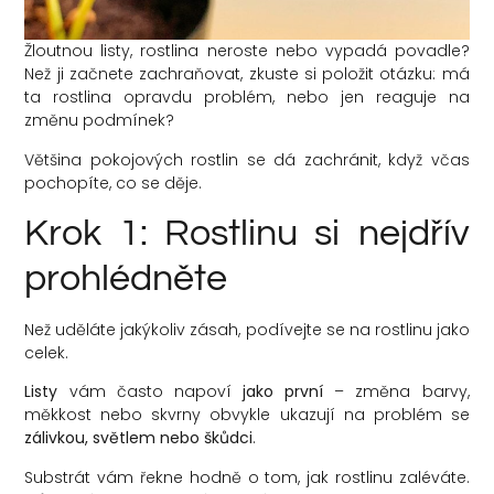
Žloutnou listy, rostlina neroste nebo vypadá povadle?
Než ji začnete zachraňovat, zkuste si položit otázku: má
ta rostlina opravdu problém, nebo jen reaguje na
změnu podmínek?
Většina pokojových rostlin se dá zachránit, když včas
pochopíte, co se děje.
Krok 1: Rostlinu si nejdřív
prohlédněte
Než uděláte jakýkoliv zásah, podívejte se na rostlinu jako
celek.
Listy
vám často napoví
jako první
– změna barvy,
měkkost nebo skvrny obvykle ukazují na problém se
zálivkou, světlem nebo škůdci
.
Substrát vám řekne hodně o tom, jak rostlinu zaléváte.