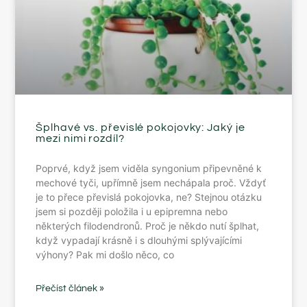
Šplhavé vs. převislé pokojovky: Jaký je
mezi nimi rozdíl?
Poprvé, když jsem viděla syngonium připevněné k
mechové tyči, upřímně jsem nechápala proč. Vždyť
je to přece převislá pokojovka, ne? Stejnou otázku
jsem si později položila i u epipremna nebo
některých filodendronů. Proč je někdo nutí šplhat,
když vypadají krásně i s dlouhými splývajícími
výhony? Pak mi došlo něco, co
Přečíst článek »