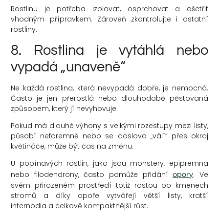
Rostlinu je potřeba izolovat, osprchovat a ošetřit
vhodným přípravkem. Zároveň zkontrolujte i ostatní
rostliny.
8. Rostlina je vytáhlá nebo
vypadá „unaveně“
Ne každá rostlina, která nevypadá dobře, je nemocná.
Často je jen přerostlá nebo dlouhodobě pěstovaná
způsobem, který jí nevyhovuje.
Pokud má dlouhé výhony s velkými rozestupy mezi listy,
působí neforemně nebo se doslova „válí“ přes okraj
květináče, může být čas na změnu.
U popínavých rostlin, jako jsou monstery, epipremna
nebo filodendrony, často pomůže přidání
. Ve
opory
svém přirozeném prostředí totiž rostou po kmenech
stromů a díky opoře vytvářejí větší listy, kratší
internodia a celkově kompaktnější růst.