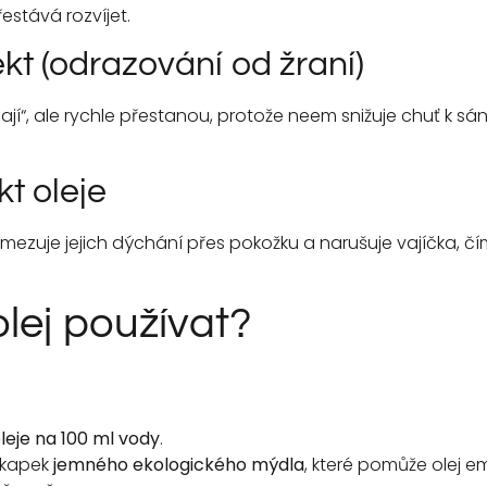
stává rozvíjet.
ekt (odrazování od žraní)
ají“, ale rychle přestanou, protože neem snižuje chuť k sá
t oleje
omezuje jejich dýchání přes pokožku a narušuje vajíčka, 
lej používat?
eje na 100 ml vody
.
k kapek
jemného ekologického mýdla
, které pomůže olej e