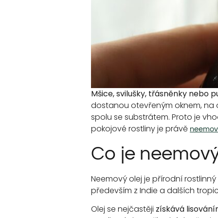
Mšice, svilušky, třásněnky nebo p
dostanou otevřeným oknem, na obl
spolu se substrátem. Proto je vh
pokojové rostliny je právě
neemový
Co je neemový
Neemový olej je přírodní rostlinný
především z Indie a dalších tropick
Olej se nejčastěji
získává lisován