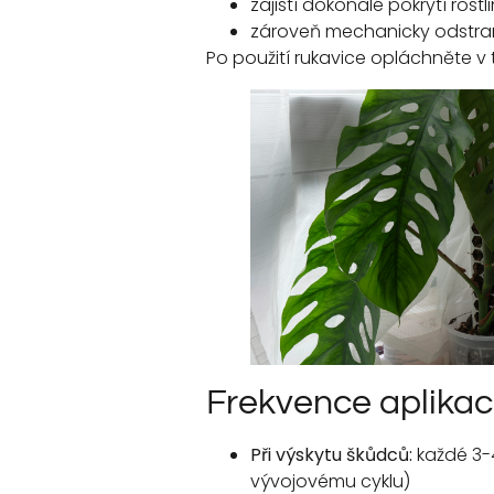
zajistí dokonalé pokrytí rostli
zároveň mechanicky odstran
Po použití rukavice opláchněte v
Frekvence aplika
Při výskytu škůdců:
každé 3-4
vývojovému cyklu)