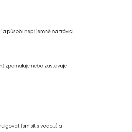
ní a působí nepříjemně na trávicí
čímž zpomaluje nebo zastavuje
mulgovat (smísit s vodou) a