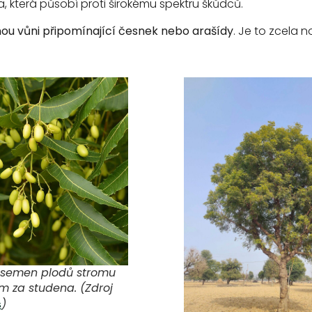
, která působí proti širokému spektru škůdců.
ou vůni připomínající česnek nebo arašídy
. Je to zcela n
e semen plodů stromu
m za studena. (Zdroj
)
s