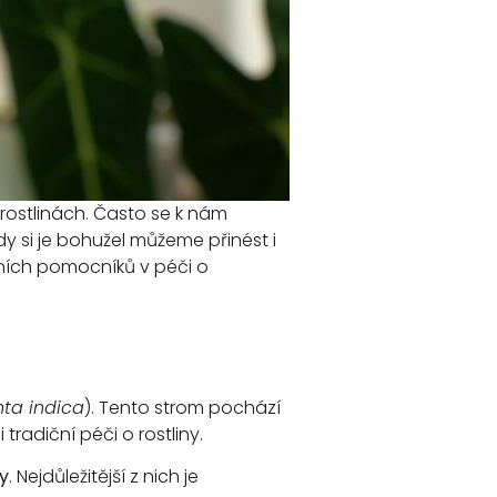
rostlinách. Často se k nám
 si je bohužel můžeme přinést i
dních pomocníků v péči o
ta indica
). Tento strom pochází
tradiční péči o rostliny.
y
. Nejdůležitější z nich je