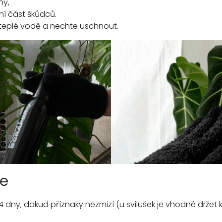
ny,
í část škůdců.
 teplé vodě a nechte uschnout.
ce
 dny, dokud příznaky nezmizí (u svilušek je vhodné držet kr