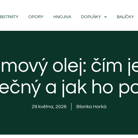
BSTRÁTY
OPORY
HNOJIVA
DOPLŇKY
BALÍČKY
ový olej: čím j
ečný a jak ho p
29 května, 2026
Blanka Horká