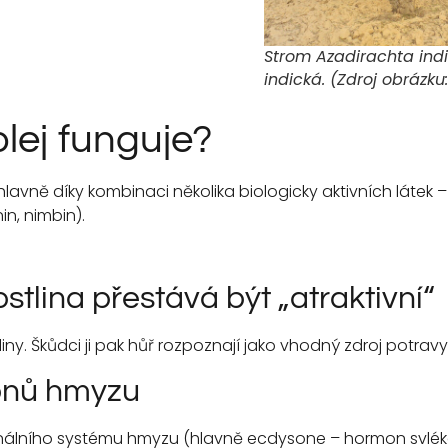
Strom Azadirachta ind
indick
á. (
Zdroj obrázku
lej funguje?
avně díky kombinaci několika biologicky aktivních látek – n
nin, nimbin).
stlina přestává být „atraktivní“
iny. Škůdci ji pak hůř rozpoznají jako vhodný zdroj potravy
onů hmyzu
lního systému hmyzu (hlavně ecdysone – hormon svlékání