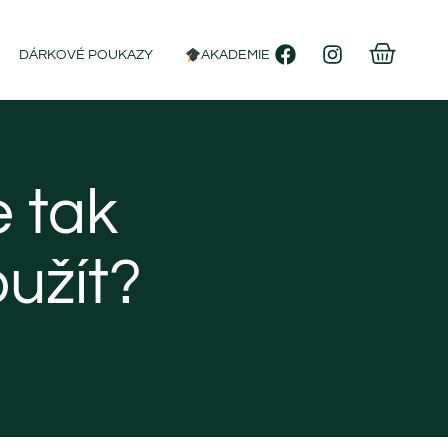
DÁRKOVÉ POUKAZY
AKADEMIE
e tak
oužít?