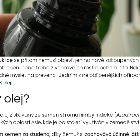
uklice
se přitom nemusí objevit jen na nově zakoupených 
ečení nebo třeba z venkovních rostlin během léta. Někdy
odné myslet na prevenci. Jedním z nejoblíbenějších příro
.
 olej
 olej?
 olej získávaný
ze semen stromu nimby indické
(
Azadirach
ých oblastí Asie, kde je po staletí využíván v zemědělství i 
ím semen za studena
, díky čemuž si
zachovává účinné látk