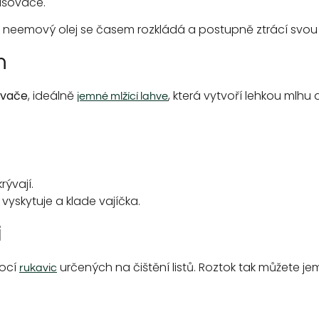
ašovače.
 neemový olej se časem rozkládá a postupně ztrácí svou 
m
ovače
, ideálně
, která vytvoří lehkou mlhu 
jemné mlžící lahve
rývají.
vyskytuje a klade vajíčka.
i
mocí
určených na čištění listů. Roztok tak můžete jemn
rukavic