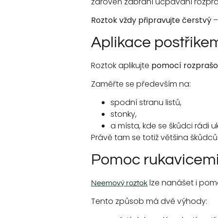
zároveň zabrání ucpávání rozpr
Roztok vždy připravujte čerstvý
–
Aplikace postřike
Roztok aplikujte
pomocí rozpraš
Zaměřte se především na:
spodní stranu listů,
stonky,
a místa, kde se škůdci rádi uk
Právě tam se totiž většina škůdců 
Pomoc rukavicem
lze nanášet i po
Neemový roztok
Tento způsob má dvě výhody: