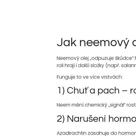
Jak neemový o
Neemový olej „odpuzuje škůdce“ hl
roli hrají i další složky (např. salan
Funguje to ve více vrstvách:
1) Chuť a pach – ro
Neem mění chemický „signál“ rostl
2) Narušení horm
Azadirachtin zasahuje do hormoná