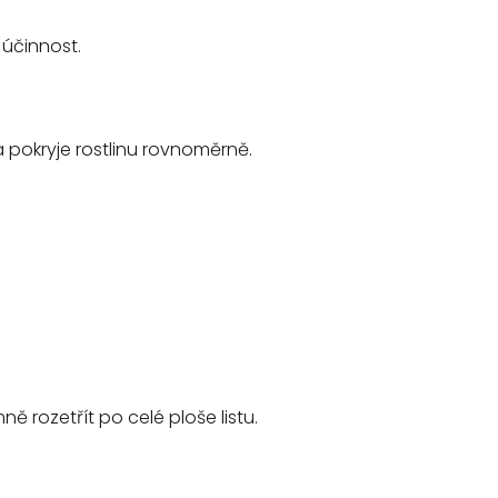
účinnost.
a pokryje rostlinu rovnoměrně.
ě rozetřít po celé ploše listu.