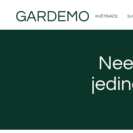
KVĚTINÁČE
SU
Neem
jedin