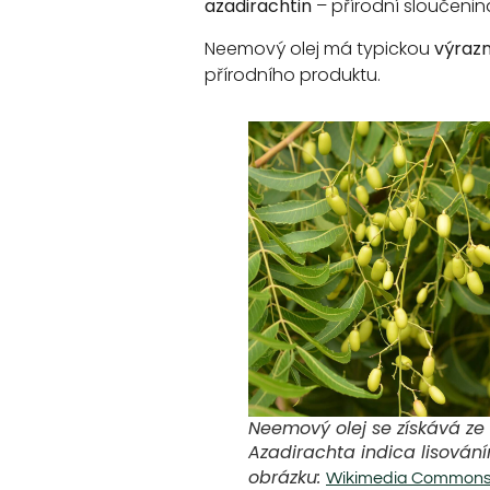
azadirachtin
– přírodní sloučenina
Neemový olej má typickou
výrazn
přírodního produktu.
Neemový olej se získává z
Azadirachta indica lisování
obrázku:
Wikimedia Common