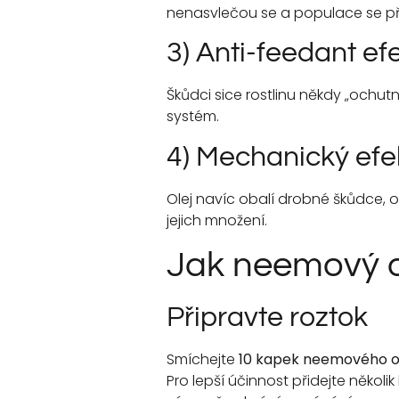
nenasvlečou se a populace se pře
3) Anti-feedant ef
Škůdci sice rostlinu někdy „ochutn
systém.
4) Mechanický efek
Olej navíc obalí drobné škůdce, 
jejich množení.
Jak neemový o
Připravte roztok
Smíchejte
10 kapek neemového ol
Pro lepší účinnost přidejte několi