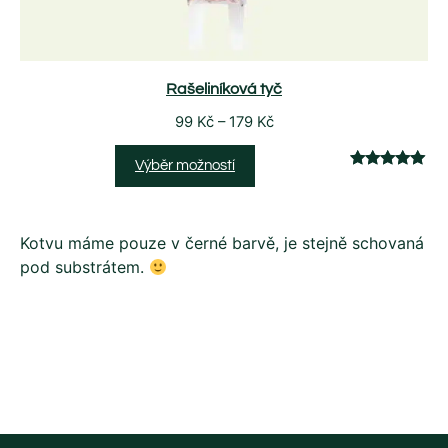
Rašeliníková tyč
99
Kč
–
179
Kč
Výběr možností
Hodnoceno
2
5.00
z 5
na základě
Kotvu máme pouze v černé barvě, je stejně schovaná
hodnocení
pod substrátem.
zákazníků