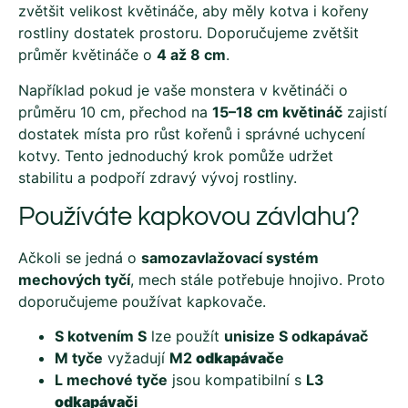
zvětšit velikost květináče, aby měly kotva i kořeny
rostliny dostatek prostoru. Doporučujeme zvětšit
průměr květináče o
4 až 8 cm
.
Například pokud je vaše monstera v květináči o
průměru 10 cm, přechod na
15–18 cm květináč
zajistí
dostatek místa pro růst kořenů i správné uchycení
kotvy. Tento jednoduchý krok pomůže udržet
stabilitu a podpoří zdravý vývoj rostliny.
Používáte kapkovou závlahu?
Ačkoli se jedná o
samozavlažovací systém
mechových tyčí
, mech stále potřebuje hnojivo. Proto
doporučujeme používat kapkovače.
S kotvením S
lze použít
unisize S odkapávač
M tyče
vyžadují
M2
odkapávač
e
L mechové tyče
jsou kompatibilní s
L3
odkapávač
i