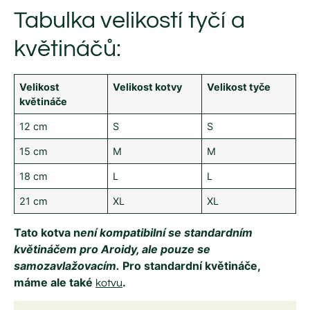
Tabulka velikostí tyčí a
květináčů:
Velikost
Velikost kotvy
Velikost tyče
květináče
12 cm
S
S
15 cm
M
M
18 cm
L
L
21 cm
XL
XL
Tato kotva n
ení kompatibilní se standardním
květináčem pro Aroidy, ale pouze se
samozavlažovacím.
Pro standardní květináče,
máme ale také
.
kotvu