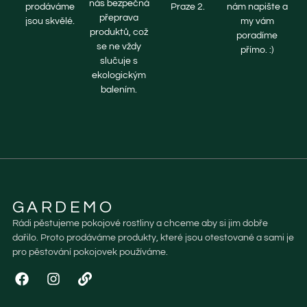
nás bezpečná
prodáváme
Praze 2.
nám napište a
přeprava
jsou skvělé.
my vám
produktů, což
poradíme
se ne vždy
přímo. :)
slučuje s
ekologickým
balením.
GARDEMO
Rádi pěstujeme pokojové rostliny a chceme aby si jim dobře
dařilo. Proto prodáváme produkty, které jsou otestované a sami je
pro pěstování pokojovek používáme.