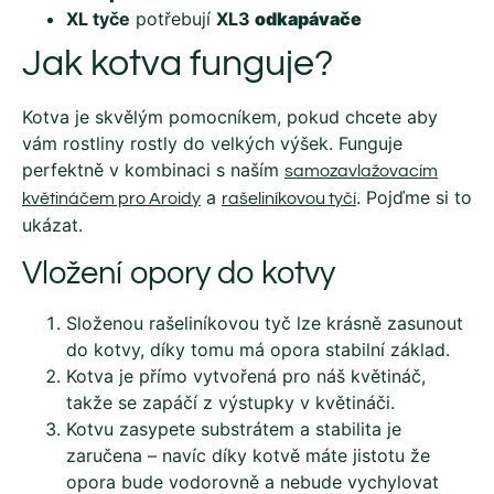
XL tyče
potřebují
XL3
odkapávač
e
Jak kotva funguje?
Kotva je skvělým pomocníkem, pokud chcete aby
vám rostliny rostly do velkých výšek. Funguje
perfektně v kombinaci s naším
samozavlažovacím
a
. Pojďme si to
květináčem pro Aroidy
rašeliníkovou tyčí
ukázat.
Vložení opory do kotvy
Složenou rašeliníkovou tyč lze krásně zasunout
do kotvy, díky tomu má opora stabilní základ.
Kotva je přímo vytvořená pro náš květináč,
takže se zapáčí z výstupky v květináči.
Kotvu zasypete substrátem a stabilita je
zaručena – navíc díky kotvě máte jistotu že
opora bude vodorovně a nebude vychylovat