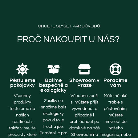
CHCETE SLYŠET PÁR DŮVODŮ
PROČ NAKOUPIT U NÁS? ​
Pěstujeme
Balíme
Showroom v
Poradíme
pokojovky
bezpečně a
Praze
vám
ekologicky
Všechny
Všechno zboží
Máte nějaké
Zásilky se
produkty
si můžete přijít
trable s
snažíme balit
testujeme na
vyzvednout a
pěstováním,
ekologicky
našich
případně i
můžete
pokud to je
rostlinách,
prohlédnout po
mrknout do
trochu jde.
takže víme, že
domluvě na náš
našeho
Primární je pro
produkty které
Showroom na
magazínu, nebo