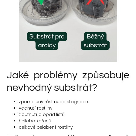
Jaké problémy způsobuje
nevhodný substrát?
zpomalený růst nebo stagnace
vadnutí rostliny
žloutnutí a opad listů
hniloba kořenů
celkové oslabení rostliny