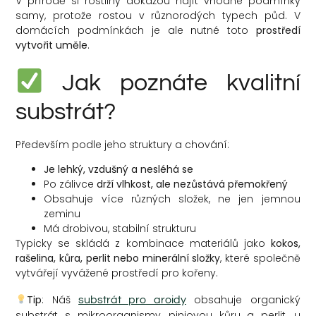
V přírodě si rostliny dokážou najít vhodné podmínky
samy, protože rostou v různorodých typech půd. V
domácích podmínkách je ale nutné toto
prostředí
vytvořit uměle
.
Jak poznáte kvalitní
substrát?
Především podle jeho struktury a chování:
Je lehký, vzdušný a nesléhá se
Po zálivce
drží vlhkost, ale nezůstává přemokřený
Obsahuje více různých složek, ne jen jemnou
zeminu
Má drobivou, stabilní strukturu
Typicky se skládá z kombinace materiálů jako
kokos,
rašelina, kůra, perlit nebo minerální složky
, které společně
vytvářejí vyvážené prostředí pro kořeny.
Tip
: Náš
obsahuje organický
substrát pro aroidy
substrát s mikroorganismy, piniovou kůru a perlit, u